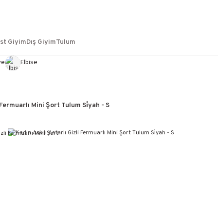
st Giyim
Dış Giyim
Tulum
ye
Elbise
 Fermuarlı Mini Şort Tulum Si̇yah - S