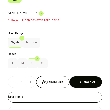
%5
Stok Durumu
*104,43 TL den başlayan taksitlerle!
Ürün Rengi
Si̇yah
Turuncu
Beden
L
M
S
XS
Sepete Ekle
Hemen Al
Ürün Bilgisi