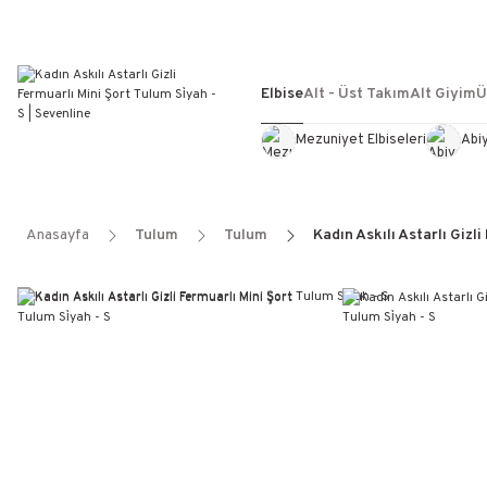
Elbise
Alt - Üst Takım
Alt Giyim
Ü
Mezuniyet Elbiseleri
Abi
Anasayfa
Tulum
Tulum
Kadın Askılı Astarlı Gizli