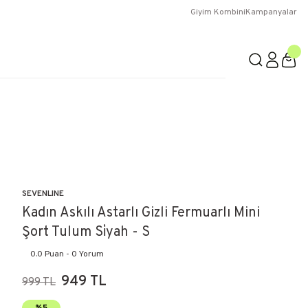
Giyim Kombini
Kampanyalar
SEVENLINE
Kadın Askılı Astarlı Gizli Fermuarlı Mini
Şort Tulum Si̇yah - S
0.0 Puan - 0 Yorum
949 TL
999 TL