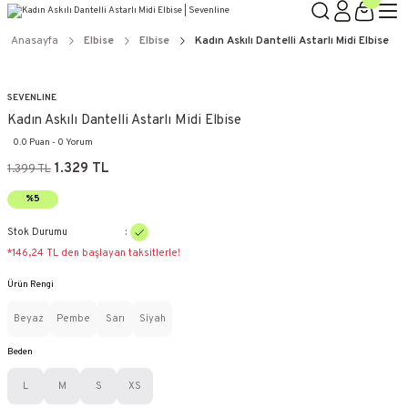
Anasayfa
Elbise
Elbise
Kadın Askılı Dantelli Astarlı Midi Elbise
SEVENLINE
Kadın Askılı Dantelli Astarlı Midi Elbise
0.0 Puan - 0 Yorum
1.329 TL
1.399 TL
%5
Stok Durumu
*146,24 TL den başlayan taksitlerle!
Ürün Rengi
Beyaz
Pembe
Sarı
Siyah
Beden
L
M
S
XS