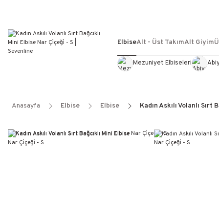
Elbise
Alt - Üst Takım
Alt Giyim
Ü
Mezuniyet Elbiseleri
Abi
Anasayfa
Elbise
Elbise
Kadın Askılı Volanlı Sırt B