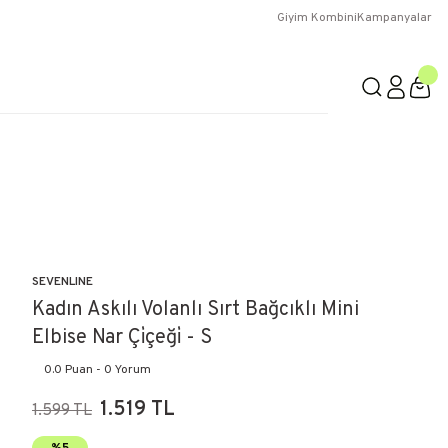
Giyim Kombini
Kampanyalar
SEVENLINE
Kadın Askılı Volanlı Sırt Bağcıklı Mini
Elbise Nar Çi̇çeği̇ - S
0.0 Puan - 0 Yorum
1.519 TL
1.599 TL