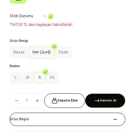
%5
Stok Durumu
*167,15 TL den başlayan taksitlerle!
Ürün Rengi
Beyaz
Nar Çi̇çeği̇
Si̇yah
Beden
L
M
S
XS
Sepete Ekle
Hemen Al
Ürün Bilgisi