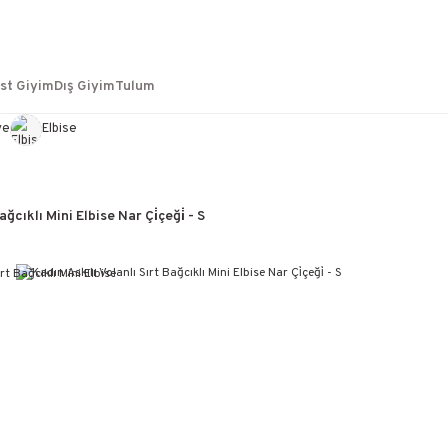
st Giyim
Dış Giyim
Tulum
ye
Elbise
ağcıklı Mini Elbise Nar Çi̇çeği̇ - S