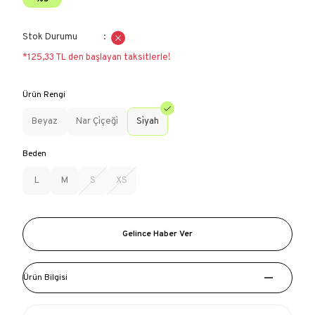
Stok Durumu
*125,33 TL den başlayan taksitlerle!
Ürün Rengi
Beyaz
Nar Çi̇çeği̇
Si̇yah
Beden
L
M
S
XS
Gelince Haber Ver
Ürün Bilgisi