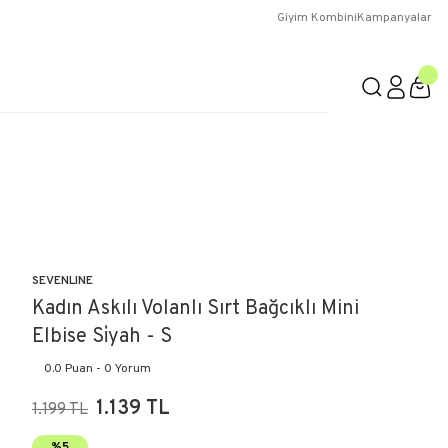
Giyim Kombini
Kampanyalar
SEVENLINE
Kadın Askılı Volanlı Sırt Bağcıklı Mini
Elbise Si̇yah - S
0.0 Puan - 0 Yorum
1.139 TL
1.199 TL
%5