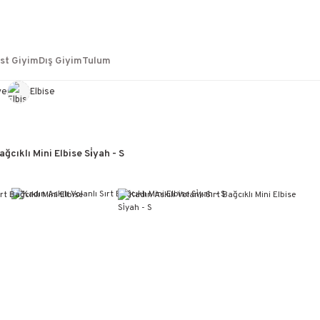
st Giyim
Dış Giyim
Tulum
ye
Elbise
ağcıklı Mini Elbise Si̇yah - S