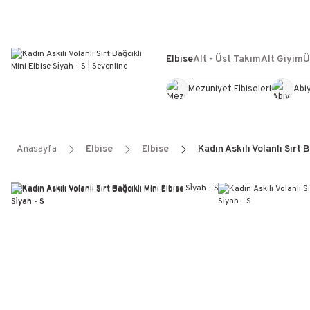
Elbise
Alt - Üst Takım
Alt Giyim
Ü
Mezuniyet Elbiseleri
Abi
Anasayfa
Elbise
Elbise
Kadın Askılı Volanlı Sırt B