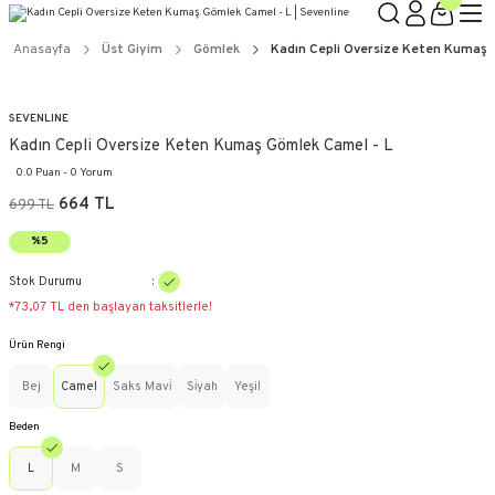
Anasayfa
Üst Giyim
Gömlek
Kadın Cepli Oversize Keten Kumaş 
SEVENLINE
Kadın Cepli Oversize Keten Kumaş Gömlek Camel - L
0.0 Puan - 0 Yorum
664 TL
699 TL
%5
Stok Durumu
*73,07 TL den başlayan taksitlerle!
Ürün Rengi
Bej
Camel
Saks Mavi̇
Si̇yah
Yeşil
Beden
L
M
S