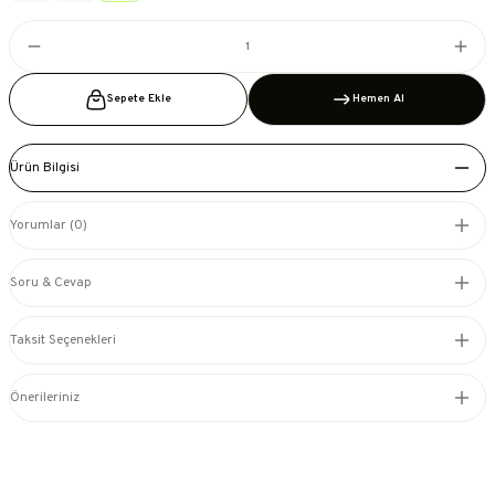
Sepete Ekle
Hemen Al
Ürün Bilgisi
Yorumlar (0)
Soru & Cevap
Taksit Seçenekleri
Önerileriniz