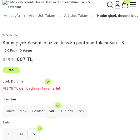
Anasayfa
Alt - Üst Takım
Alt-Üst Takım
Kadın çiçek desenli bluz
SEVENLINE
Kadın çiçek desenli bluz ve Jessika pantolon takımı Sari - S
0.0 Puan - 0 Yorum
807 TL
849 TL
%5
Stok Durumu
*88,75 TL den başlayan taksitlerle!
Ürün Rengi
Kahve
Mavi̇
Pembe
Sari
Turuncu
Yeşi̇l
Beden
L
M
S