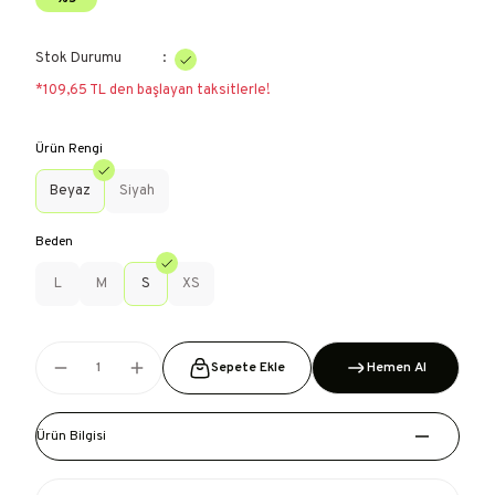
Stok Durumu
*109,65 TL den başlayan taksitlerle!
Ürün Rengi
Beyaz
Siyah
Beden
L
M
S
XS
Sepete Ekle
Hemen Al
Ürün Bilgisi