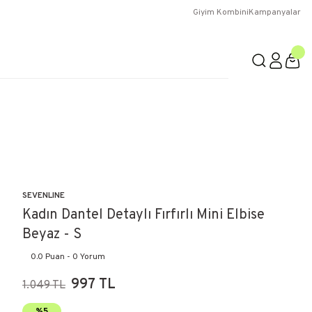
Giyim Kombini
Kampanyalar
SEVENLINE
Kadın Dantel Detaylı Fırfırlı Mini Elbise
Beyaz - S
0.0 Puan - 0 Yorum
997 TL
1.049 TL
%5