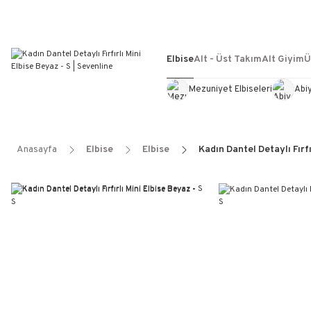
Elbise
Alt - Üst Takım
Alt Giyim
Ü
Mezuniyet Elbiseleri
Abi
Anasayfa
Elbise
Elbise
Kadın Dantel Detaylı Fırfı