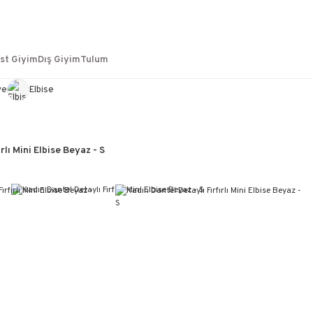
st Giyim
Dış Giyim
Tulum
ye
Elbise
rlı Mini Elbise Beyaz - S