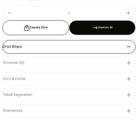
Sepete Ekle
Hemen Al
Ürün Bilgisi
Yorumlar (0)
Soru & Cevap
Taksit Seçenekleri
Önerileriniz