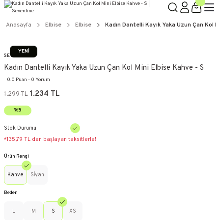
Anasayfa
Elbise
Elbise
Kadın Dantelli Kayık Yaka Uzun Çan Kol Mi
YENİ
SEVENLINE
Kadın Dantelli Kayık Yaka Uzun Çan Kol Mini Elbise Kahve - S
0.0 Puan - 0 Yorum
1.234 TL
1.299 TL
%5
Stok Durumu
*135,79 TL den başlayan taksitlerle!
Ürün Rengi
Kahve
Si̇yah
Beden
L
M
S
XS