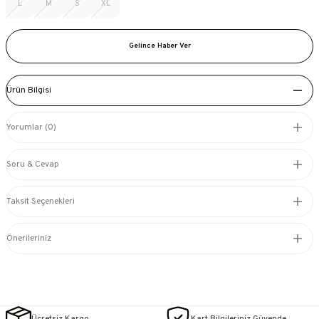
L
M
S
XL
Gelince Haber Ver
Ürün Bilgisi
Yorumlar (0)
Soru & Cevap
Taksit Seçenekleri
Önerileriniz
Ücretsiz Kargo
Kart Bilgileriniz Güvende