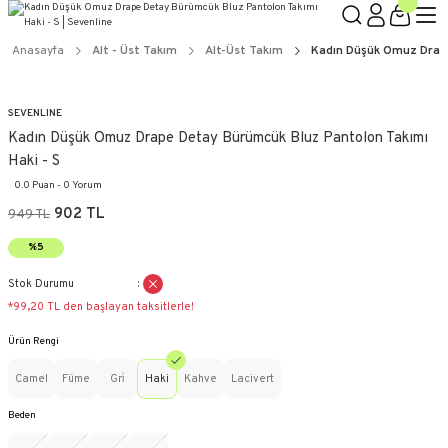
Anasayfa
Alt - Üst Takım
Alt-Üst Takım
Kadın Düşük Omuz Drape
SEVENLINE
Kadın Düşük Omuz Drape Detay Bürümcük Bluz Pantolon Takımı
Haki - S
0.0 Puan - 0 Yorum
902 TL
949 TL
%5
Stok Durumu
*99,20 TL den başlayan taksitlerle!
Ürün Rengi
Camel
Füme
Gri̇
Haki
Kahve
Lacivert
Beden