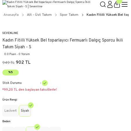
Anasayfa
Alt - Üst Takım
Spor Takım
Kadın Fitilli Yüksek Bel topa
SEVENLINE
Kadın Fitilli Yüksek Bel toparlayıcı Fermuarlı Dalgıç Sporcu İkili
Takım Si̇yah - S
0.0 Puan - 0 Yorum
902 TL
949 TL
%5
Stok Durumu
*99,20 TL den başlayan taksitlerle!
Ürün Rengi
Laci̇vert
Si̇yah
Beden