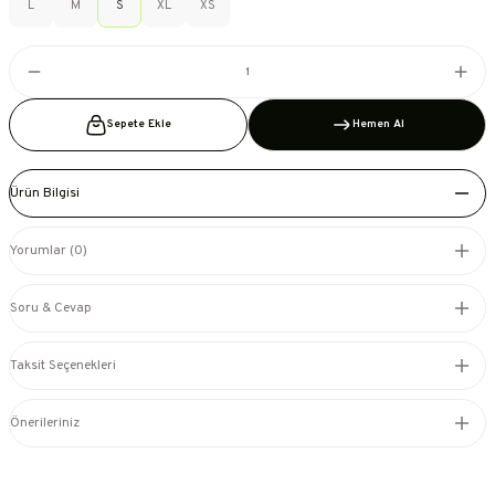
L
M
S
XL
XS
Sepete Ekle
Hemen Al
Ürün Bilgisi
Yorumlar (0)
Soru & Cevap
Taksit Seçenekleri
Önerileriniz