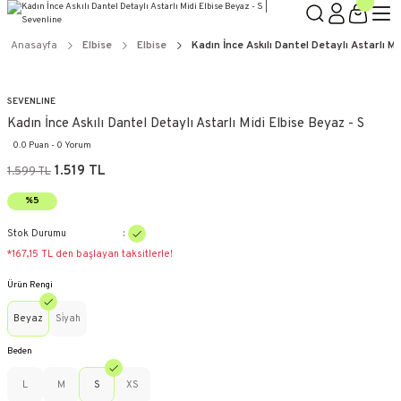
Anasayfa
Elbise
Elbise
Kadın İnce Askılı Dantel Detaylı Astarlı Mi
SEVENLINE
Kadın İnce Askılı Dantel Detaylı Astarlı Midi Elbise Beyaz - S
0.0 Puan - 0 Yorum
1.519 TL
1.599 TL
%5
Stok Durumu
*167,15 TL den başlayan taksitlerle!
Ürün Rengi
Beyaz
Si̇yah
Beden
L
M
S
XS