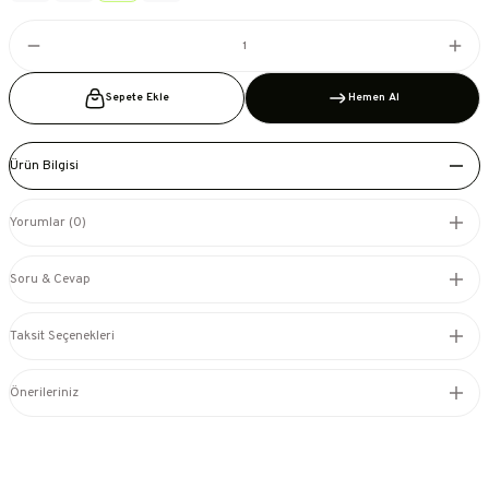
Sepete Ekle
Hemen Al
Ürün Bilgisi
Yorumlar (0)
Soru & Cevap
Taksit Seçenekleri
Önerileriniz