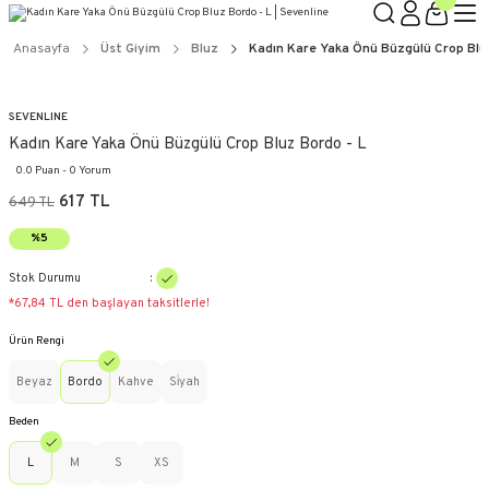
Anasayfa
Üst Giyim
Bluz
Kadın Kare Yaka Önü Büzgülü Crop Bluz
SEVENLINE
Kadın Kare Yaka Önü Büzgülü Crop Bluz Bordo - L
0.0 Puan - 0 Yorum
617 TL
649 TL
%5
Stok Durumu
*67,84 TL den başlayan taksitlerle!
Ürün Rengi
Beyaz
Bordo
Kahve
Si̇yah
Beden
L
M
S
XS