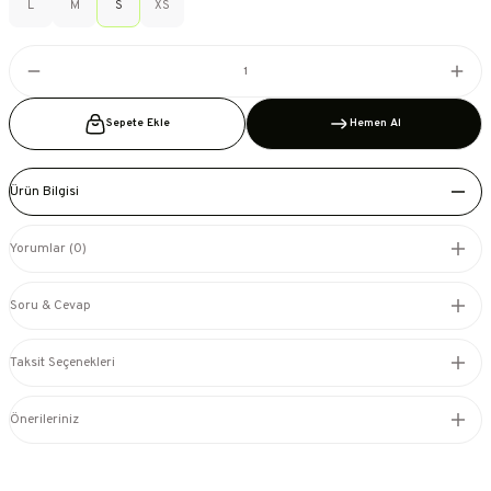
L
M
S
XS
Sepete Ekle
Hemen Al
Ürün Bilgisi
Yorumlar (0)
Soru & Cevap
Taksit Seçenekleri
Önerileriniz