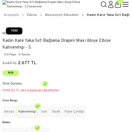
Anasayfa
Elbise
Mezuniyet Elbiseleri
Kadın Kare Yaka Sırt Bağla
YENİ
SEVENLINE
Kadın Kare Yaka Sırt Bağlama Drapeli Maxi Abiye Elbise
Kahverengi - S
0.0 Puan - 0 Yorum
2.677 TL
3.149 TL
%15
Stok Durumu
*294,52 TL den başlayan taksitlerle!
Ürün Rengi
Beyaz
Kahverengi
Sari
Si̇yah
Vişne Çürüğü
Beden