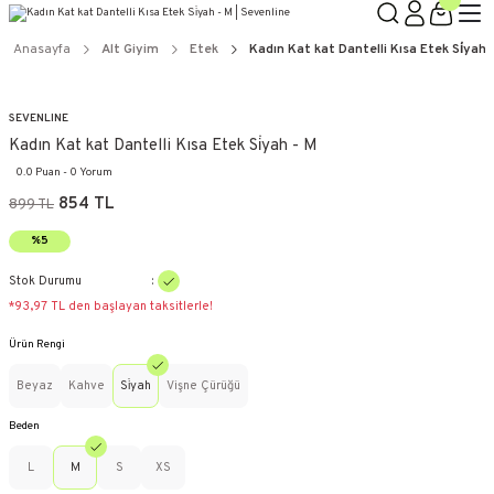
Anasayfa
Alt Giyim
Etek
Kadın Kat kat Dantelli Kısa Etek Si̇yah 
SEVENLINE
Kadın Kat kat Dantelli Kısa Etek Si̇yah - M
0.0 Puan - 0 Yorum
854 TL
899 TL
%5
Stok Durumu
*93,97 TL den başlayan taksitlerle!
Ürün Rengi
Beyaz
Kahve
Si̇yah
Vişne Çürüğü
Beden
L
M
S
XS