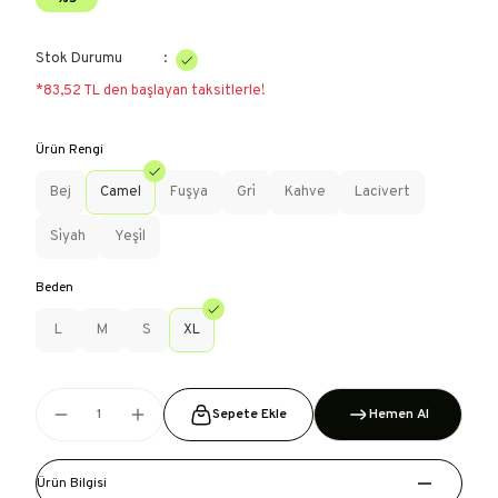
Stok Durumu
*83,52 TL den başlayan taksitlerle!
Ürün Rengi
Bej
Camel
Fuşya
Gri̇
Kahve
Lacivert
Si̇yah
Yeşi̇l
Beden
L
M
S
XL
Sepete Ekle
Hemen Al
Ürün Bilgisi