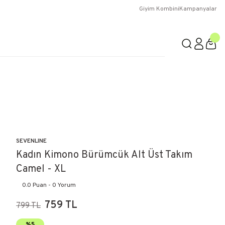
Giyim Kombini
Kampanyalar
SEVENLINE
Kadın Kimono Bürümcük Alt Üst Takım
Camel - XL
0.0 Puan - 0 Yorum
759 TL
799 TL
%5