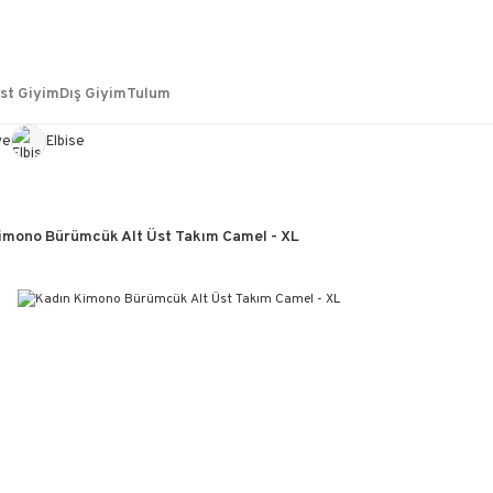
st Giyim
Dış Giyim
Tulum
ye
Elbise
imono Bürümcük Alt Üst Takım Camel - XL