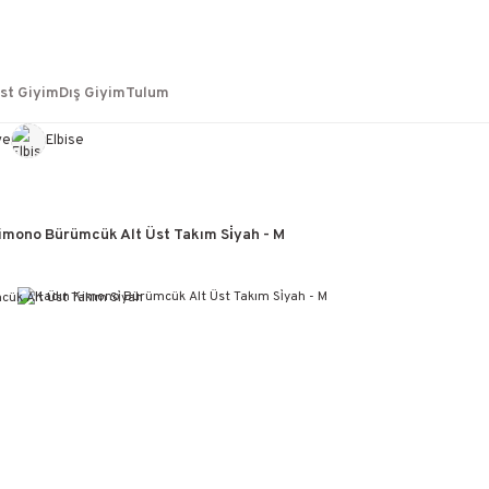
st Giyim
Dış Giyim
Tulum
ye
Elbise
imono Bürümcük Alt Üst Takım Si̇yah - M