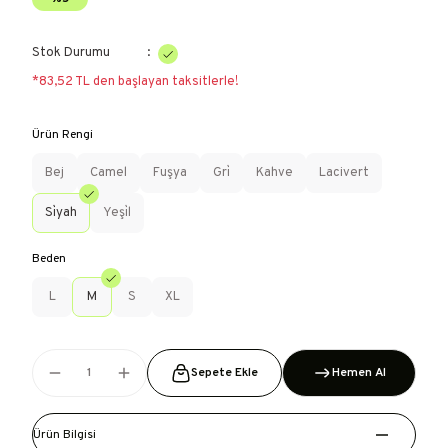
Stok Durumu
*83,52 TL den başlayan taksitlerle!
Ürün Rengi
Bej
Camel
Fuşya
Gri̇
Kahve
Lacivert
Si̇yah
Yeşi̇l
Beden
L
M
S
XL
Sepete Ekle
Hemen Al
Ürün Bilgisi