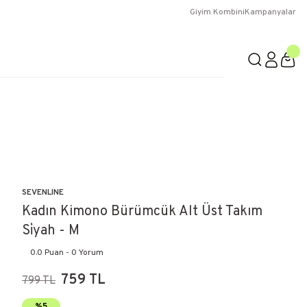
Giyim Kombini
Kampanyalar
SEVENLINE
Kadın Kimono Bürümcük Alt Üst Takım
Si̇yah - M
0.0 Puan - 0 Yorum
759 TL
799 TL
%5