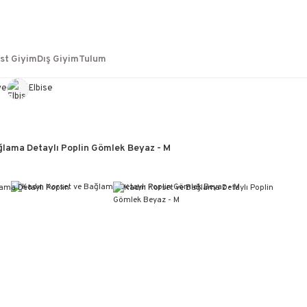
st Giyim
Dış Giyim
Tulum
ye
Elbise
ğlama Detaylı Poplin Gömlek Beyaz - M