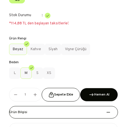
%5
Stok Durumu
*114,88 TL den başlayan taksitlerle!
Ürün Rengi
Beyaz
Kahve
Si̇yah
Vişne Çürüğü
Beden
L
M
S
XS
Sepete Ekle
Hemen Al
Ürün Bilgisi