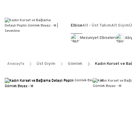
Elbise
Alt - Üst Takım
Alt Giyim
Ü
Mezuniyet Elbiseleri
Abi
Anasayfa
Üst Giyim
Gömlek
Kadın Korset ve Ba