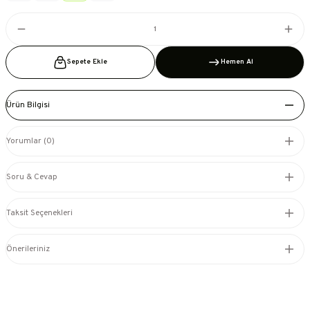
Sepete Ekle
Hemen Al
Ürün Bilgisi
Yorumlar (0)
Soru & Cevap
Taksit Seçenekleri
Önerileriniz