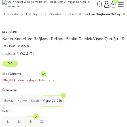
Anasayfa
Üst Giyim
Gömlek
Kadın Korset ve Bağlama Detaylı Po
SEVENLINE
Kadın Korset ve Bağlama Detaylı Poplin Gömlek Vişne Çürüğü - S
0.0 Puan - 0 Yorum
1.044 TL
1.099 TL
%5
Stok Durumu
*114,88 TL den başlayan taksitlerle!
Ürün Rengi
Beyaz
Kahve
Si̇yah
Vişne Çürüğü
Beden
L
M
S
XS