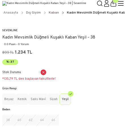
Anasayfa
Dış Giyim
Kaban
Kadın Mevsimlik Düğmeli Kuşaklı Kaban
SEVENLINE
Kadın Mevsimlik Düğmeli Kuşaklı Kaban Yeşil - 38
0.0 Puan - 0 Yorum
1.234 TL
899 TL
%-37
Stok Durumu
*135,79 TL den başlayan taksitlerle!
Ürün Rengi
Beyaz
Kemik
Saks Mavi̇
Si̇yah
Yeşil
Beden
38
40
42
44
46