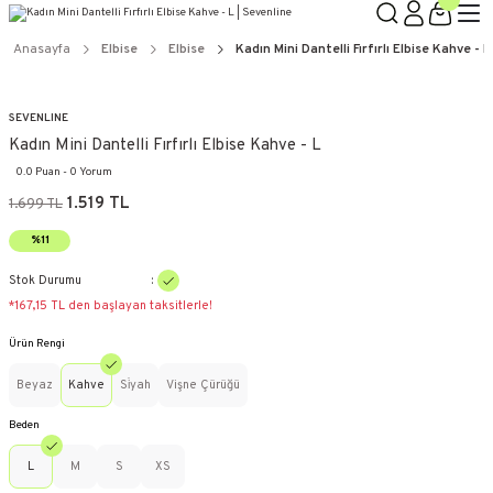
Anasayfa
Elbise
Elbise
Kadın Mini Dantelli Fırfırlı Elbise Kahve - L
SEVENLINE
Kadın Mini Dantelli Fırfırlı Elbise Kahve - L
0.0 Puan - 0 Yorum
1.519 TL
1.699 TL
%11
Stok Durumu
*167,15 TL den başlayan taksitlerle!
Ürün Rengi
Beyaz
Kahve
Si̇yah
Vişne Çürüğü
Beden
L
M
S
XS