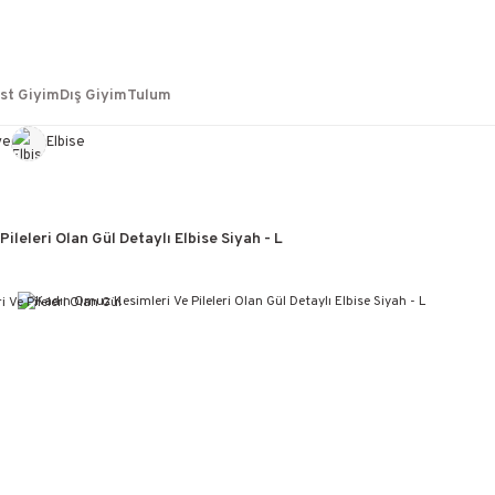
st Giyim
Dış Giyim
Tulum
ye
Elbise
ileleri Olan Gül Detaylı Elbise Siyah - L