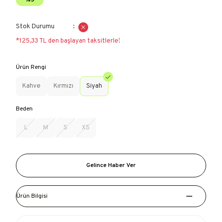
%5
Stok Durumu
*125,33 TL den başlayan taksitlerle!
Ürün Rengi
Kahve
Kırmızı
Siyah
Beden
L
M
S
XS
Gelince Haber Ver
Ürün Bilgisi