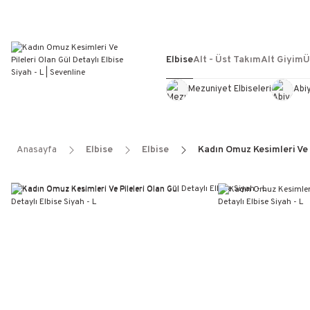
Elbise
Alt - Üst Takım
Alt Giyim
Ü
Mezuniyet Elbiseleri
Abi
Anasayfa
Elbise
Elbise
Kadın Omuz Kesimleri Ve P