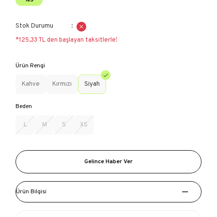
%5
Stok Durumu
*125,33 TL den başlayan taksitlerle!
Ürün Rengi
Kahve
Kırmızı
Siyah
Beden
L
M
S
XS
Gelince Haber Ver
Ürün Bilgisi