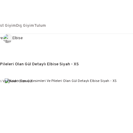
st Giyim
Dış Giyim
Tulum
ye
Elbise
ileleri Olan Gül Detaylı Elbise Siyah - XS