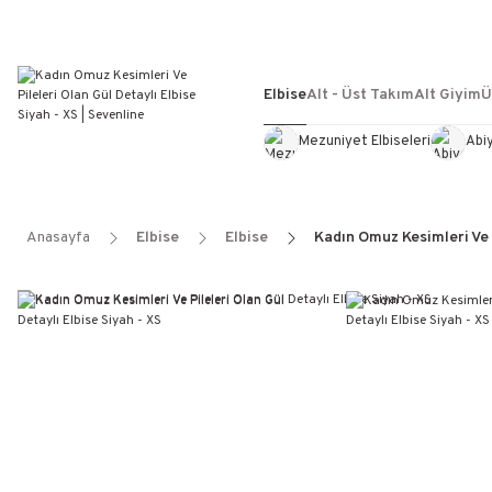
Elbise
Alt - Üst Takım
Alt Giyim
Ü
Mezuniyet Elbiseleri
Abi
Anasayfa
Elbise
Elbise
Kadın Omuz Kesimleri Ve P