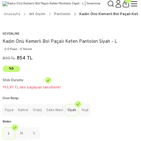
Anasayfa
Alt Giyim
Pantolon
Kadın Önü Kemerli Bol Paçalı Keten
SEVENLINE
Kadın Önü Kemerli Bol Paçalı Keten Pantolon Si̇yah - L
0.0 Puan - 0 Yorum
854 TL
899 TL
%5
Stok Durumu
*93,97 TL den başlayan taksitlerle!
Ürün Rengi
Fujya
Kahve
Oranj
Saks Mavi̇
Si̇yah
Yeşi̇l
Beden
L
M
S