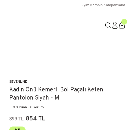
Giyim Kombini
Kampanyalar
SEVENLINE
Kadın Önü Kemerli Bol Paçalı Keten
Pantolon Si̇yah - M
0.0 Puan - 0 Yorum
854 TL
899 TL