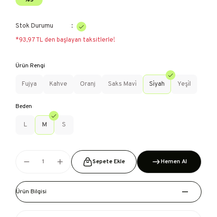
%5
Stok Durumu
*93,97 TL den başlayan taksitlerle!
Ürün Rengi
Fujya
Kahve
Oranj
Saks Mavi̇
Si̇yah
Yeşi̇l
Beden
L
M
S
Sepete Ekle
Hemen Al
Ürün Bilgisi