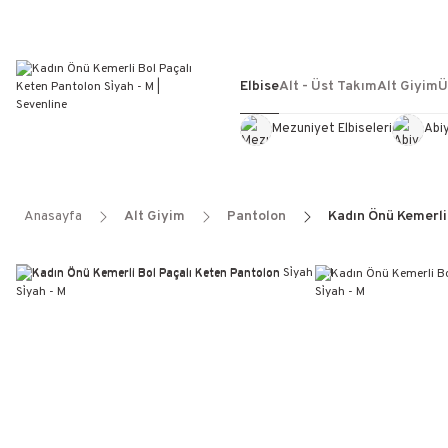
Elbise
Alt - Üst Takım
Alt Giyim
Ü
Mezuniyet Elbiseleri
Abi
Anasayfa
Alt Giyim
Pantolon
Kadın Önü Kemerli 