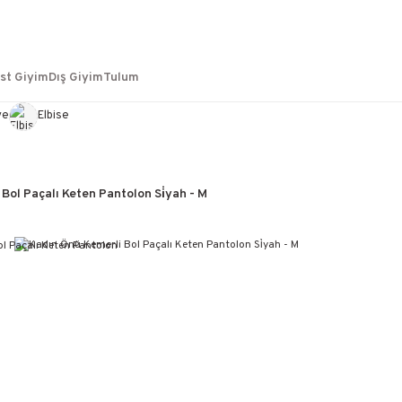
st Giyim
Dış Giyim
Tulum
ye
Elbise
Bol Paçalı Keten Pantolon Si̇yah - M