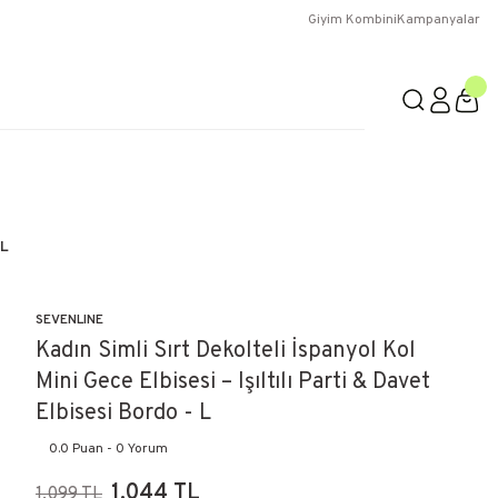
Giyim Kombini
Kampanyalar
 L
SEVENLINE
Kadın Simli Sırt Dekolteli İspanyol Kol
Mini Gece Elbisesi – Işıltılı Parti & Davet
Elbisesi Bordo - L
0.0 Puan - 0 Yorum
1.044 TL
1.099 TL