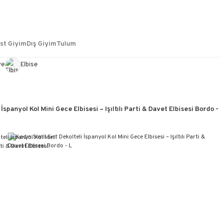
st Giyim
Dış Giyim
Tulum
ye
Elbise
 İspanyol Kol Mini Gece Elbisesi – Işıltılı Parti & Davet Elbisesi Bordo -