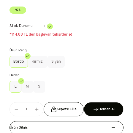
%5
Stok Durumu
*114,88 TL den başlayan taksitlerle!
Ürün Rengi
Bordo
Kırmızı
Siyah
Beden
L
M
S
Sepete Ekle
Hemen Al
Ürün Bilgisi