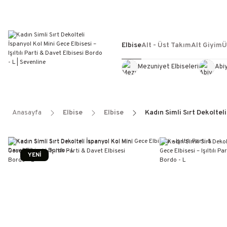
Elbise
Alt - Üst Takım
Alt Giyim
Ü
Mezuniyet Elbiseleri
Abi
Anasayfa
Elbise
Elbise
Kadın Simli Sırt Dekolteli
YENİ