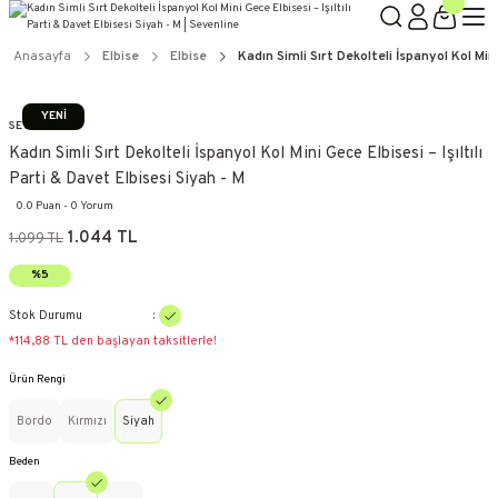
Anasayfa
Elbise
Elbise
Kadın Simli Sırt Dekolteli İspanyol Kol Mini
YENİ
SEVENLINE
Kadın Simli Sırt Dekolteli İspanyol Kol Mini Gece Elbisesi – Işıltılı
Parti & Davet Elbisesi Siyah - M
0.0 Puan - 0 Yorum
1.044 TL
1.099 TL
%5
Stok Durumu
*114,88 TL den başlayan taksitlerle!
Ürün Rengi
Bordo
Kırmızı
Siyah
Beden