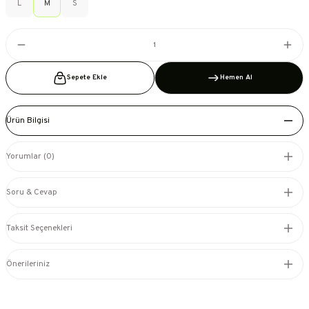
L
M
S
Sepete Ekle
Hemen Al
Ürün Bilgisi
Yorumlar (0)
Soru & Cevap
Taksit Seçenekleri
Önerileriniz