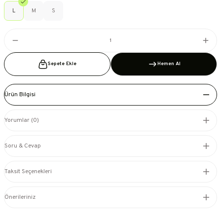
L
M
S
Sepete Ekle
Hemen Al
Ürün Bilgisi
Yorumlar (0)
Soru & Cevap
Taksit Seçenekleri
Önerileriniz