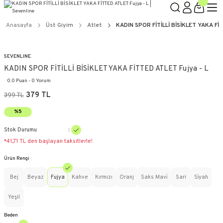
Anasayfa
Üst Giyim
Atlet
KADIN SPOR FİTİLLİ BİSİKLET YAKA FİT
SEVENLINE
KADIN SPOR FİTİLLİ BİSİKLET YAKA FİTTED ATLET Fujya - L
0.0 Puan - 0 Yorum
379 TL
399 TL
%5
Stok Durumu
*41,71 TL den başlayan taksitlerle!
Ürün Rengi
Bej
Beyaz
Fujya
Kahve
Kırmızı
Oranj
Saks Mavi̇
Sari
Si̇yah
Yeşil
Beden