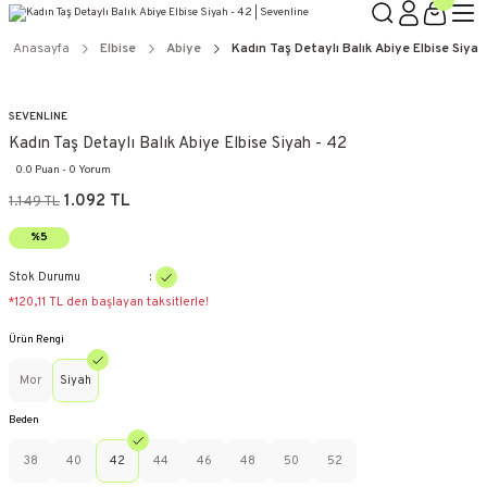
Anasayfa
Elbise
Abiye
Kadın Taş Detaylı Balık Abiye Elbise Siyah
SEVENLINE
Kadın Taş Detaylı Balık Abiye Elbise Siyah - 42
0.0 Puan - 0 Yorum
1.092 TL
1.149 TL
%5
Stok Durumu
*120,11 TL den başlayan taksitlerle!
Ürün Rengi
Mor
Siyah
Beden
38
40
42
44
46
48
50
52