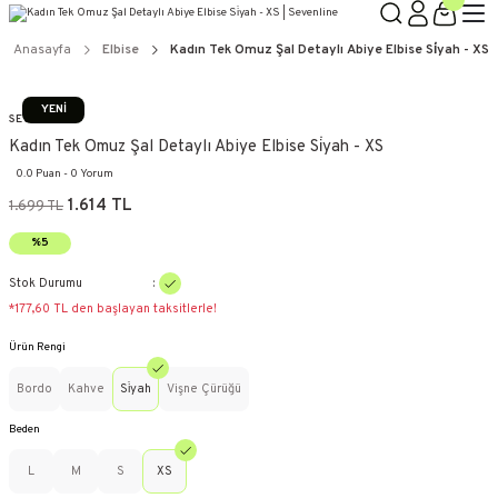
Anasayfa
Elbise
Kadın Tek Omuz Şal Detaylı Abiye Elbise Si̇yah - XS
YENİ
SEVENLINE
Kadın Tek Omuz Şal Detaylı Abiye Elbise Si̇yah - XS
0.0 Puan - 0 Yorum
1.614 TL
1.699 TL
%5
Stok Durumu
*177,60 TL den başlayan taksitlerle!
Ürün Rengi
Bordo
Kahve
Si̇yah
Vişne Çürüğü
Beden
L
M
S
XS