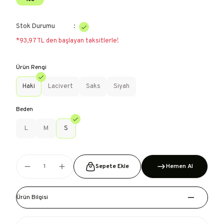
Stok Durumu
*93,97 TL den başlayan taksitlerle!
Ürün Rengi
Haki
Lacivert
Saks
Siyah
Beden
L
M
S
Sepete Ekle
Hemen Al
Ürün Bilgisi