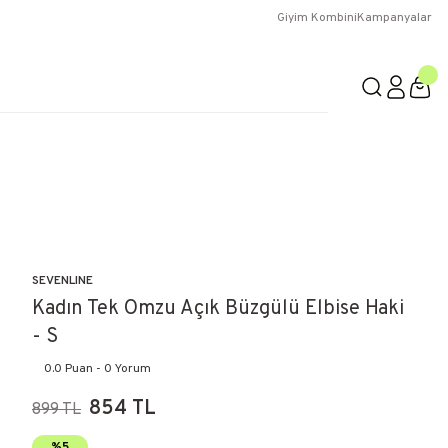
Giyim Kombini
Kampanyalar
SEVENLINE
Kadın Tek Omzu Açık Büzgülü Elbise Haki
- S
0.0 Puan - 0 Yorum
854 TL
899 TL
%5