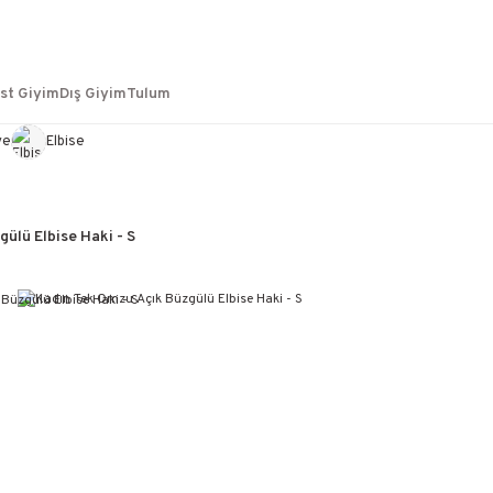
st Giyim
Dış Giyim
Tulum
ye
Elbise
ülü Elbise Haki - S