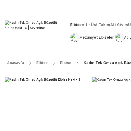
Elbise
Alt - Üst Takım
Alt Giyim
Ü
Mezuniyet Elbiseleri
Abi
Anasayfa
Elbise
Elbise
Kadın Tek Omzu Açık Büzg