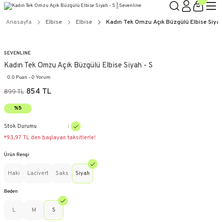
Anasayfa
Elbise
Elbise
Kadın Tek Omzu Açık Büzgülü Elbise Siyah
SEVENLINE
Kadın Tek Omzu Açık Büzgülü Elbise Siyah - S
0.0 Puan - 0 Yorum
854 TL
899 TL
%5
Stok Durumu
*93,97 TL den başlayan taksitlerle!
Ürün Rengi
Haki
Lacivert
Saks
Siyah
Beden
L
M
S