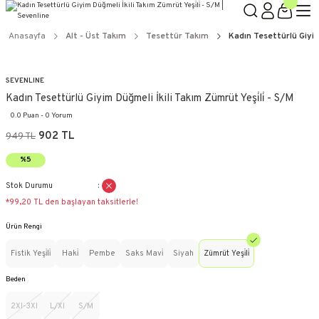
Anasayfa
Alt - Üst Takım
Tesettür Takım
Kadın Tesettürlü Giyim 
SEVENLINE
Kadın Tesettürlü Giyim Düğmeli İkili Takım Zümrüt Yeşi̇li̇ - S/M
0.0 Puan - 0 Yorum
902 TL
949 TL
%5
Stok Durumu
*99,20 TL den başlayan taksitlerle!
Ürün Rengi
Fistik Yeşi̇li̇
Haki̇
Pembe
Saks Mavi̇
Siyah
Zümrüt Yeşi̇li̇
Beden
2Xl-3Xl
L/Xl
S/M