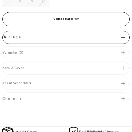
L
M
S
XS
Gelince Haber Ver
Ürün Bilgisi
Yorumlar (0)
Soru & Cevap
Taksit Seçenekleri
Önerileriniz
Ücretsiz Kargo
Kart Bilgileriniz Güvende