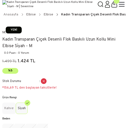
Anasayfa
Elbise
Elbise
Kadın Transparan Çiçek Desenli Flok Baskılı
YENİ
SEVENLINE
Kadın Transparan Çiçek Desenli Flok Baskılı Uzun Kollu Mini
Elbise Si̇yah - M
0.0 Puan - 0 Yorum
1.424 TL
1.499 TL
%5
Stok Durumu
*156,69 TL den başlayan taksitlerle!
Ürün Rengi
Kahve
Si̇yah
Beden