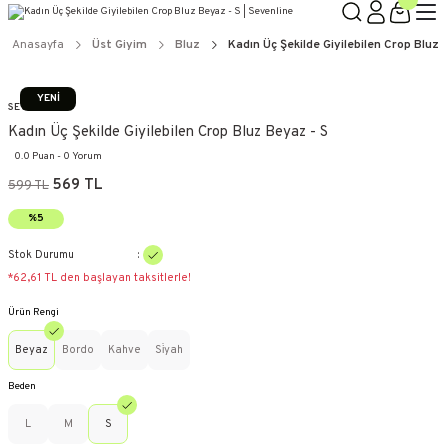
Anasayfa
Üst Giyim
Bluz
Kadın Üç Şekilde Giyilebilen Crop Bluz 
YENİ
SEVENLINE
Kadın Üç Şekilde Giyilebilen Crop Bluz Beyaz - S
0.0 Puan - 0 Yorum
569 TL
599 TL
%5
Stok Durumu
*62,61 TL den başlayan taksitlerle!
Ürün Rengi
Beyaz
Bordo
Kahve
Si̇yah
Beden
L
M
S