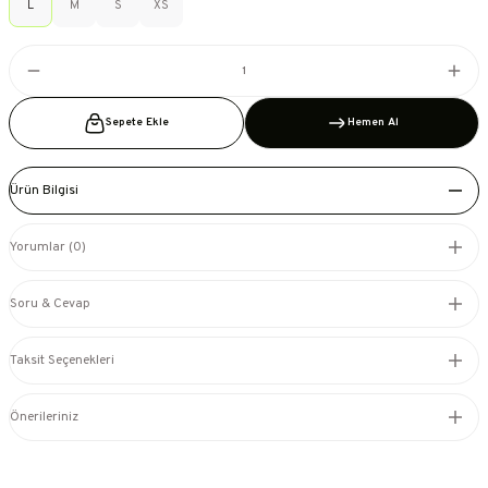
L
M
S
XS
Sepete Ekle
Hemen Al
Ürün Bilgisi
Yorumlar (0)
Soru & Cevap
Taksit Seçenekleri
Önerileriniz