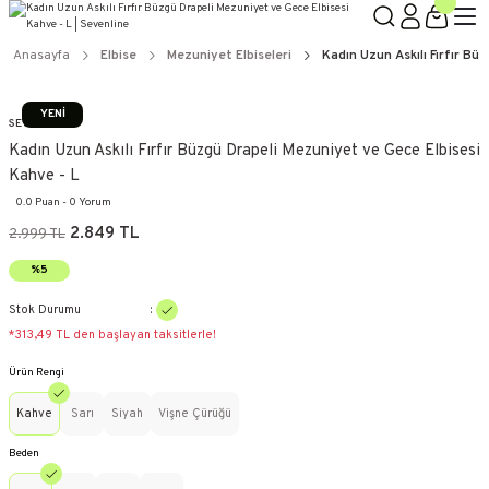
Anasayfa
Elbise
Mezuniyet Elbiseleri
Kadın Uzun Askılı Fırfır Bü
YENİ
SEVENLINE
Kadın Uzun Askılı Fırfır Büzgü Drapeli Mezuniyet ve Gece Elbisesi
Kahve - L
0.0 Puan - 0 Yorum
2.849 TL
2.999 TL
%5
Stok Durumu
*313,49 TL den başlayan taksitlerle!
Ürün Rengi
Kahve
Sarı
Siyah
Vişne Çürüğü
Beden