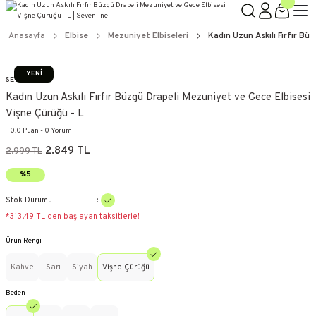
Anasayfa
Elbise
Mezuniyet Elbiseleri
Kadın Uzun Askılı Fırfır Bü
YENİ
SEVENLINE
Kadın Uzun Askılı Fırfır Büzgü Drapeli Mezuniyet ve Gece Elbisesi
Vişne Çürüğü - L
0.0 Puan - 0 Yorum
2.849 TL
2.999 TL
%5
Stok Durumu
*313,49 TL den başlayan taksitlerle!
Ürün Rengi
Kahve
Sarı
Siyah
Vişne Çürüğü
Beden