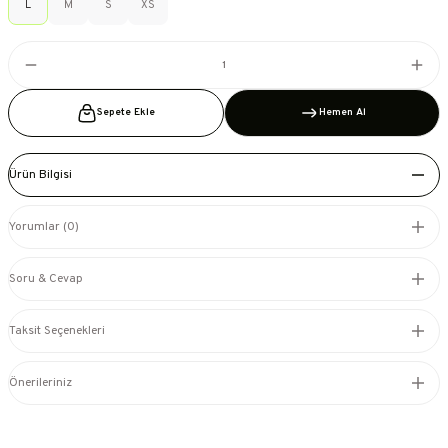
L
M
S
XS
Sepete Ekle
Hemen Al
Ürün Bilgisi
Yorumlar (0)
Soru & Cevap
Taksit Seçenekleri
Önerileriniz