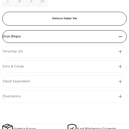
L
M
S
XS
Gelince Haber Ver
Ürün Bilgisi
Yorumlar (0)
Soru & Cevap
Taksit Seçenekleri
Önerileriniz
Ücretsiz Kargo
Kart Bilgileriniz Güvende