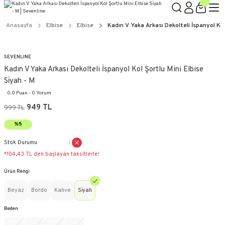
Anasayfa
Elbise
Elbise
Kadın V Yaka Arkası Dekolteli İspanyol Kol 
SEVENLINE
Kadın V Yaka Arkası Dekolteli İspanyol Kol Şortlu Mini Elbise
Si̇yah - M
0.0 Puan - 0 Yorum
949 TL
999 TL
%5
Stok Durumu
*104,43 TL den başlayan taksitlerle!
Ürün Rengi
Beyaz
Bordo
Kahve
Si̇yah
Beden