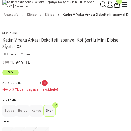
Anasayfa
Elbise
Elbise
Kadın V Yaka Arkası Dekolteli İspanyol Kol 
SEVENLINE
Kadın V Yaka Arkası Dekolteli İspanyol Kol Şortlu Mini Elbise
Si̇yah - XS
0.0 Puan - 0 Yorum
949 TL
999 TL
%5
Stok Durumu
*104,43 TL den başlayan taksitlerle!
Ürün Rengi
Beyaz
Bordo
Kahve
Si̇yah
Beden