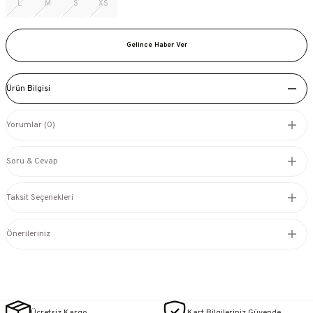
L
M
S
XS
Gelince Haber Ver
Ürün Bilgisi
Yorumlar (0)
Soru & Cevap
Taksit Seçenekleri
Önerileriniz
Ücretsiz Kargo
Kart Bilgileriniz Güvende