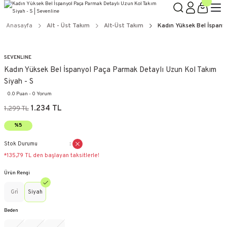
Anasayfa
Alt - Üst Takım
Alt-Üst Takım
Kadın Yüksek Bel İspany
SEVENLINE
Kadın Yüksek Bel İspanyol Paça Parmak Detaylı Uzun Kol Takım
Siyah - S
0.0 Puan - 0 Yorum
1.234 TL
1.299 TL
%5
Stok Durumu
*135,79 TL den başlayan taksitlerle!
Ürün Rengi
Gri̇
Siyah
Beden