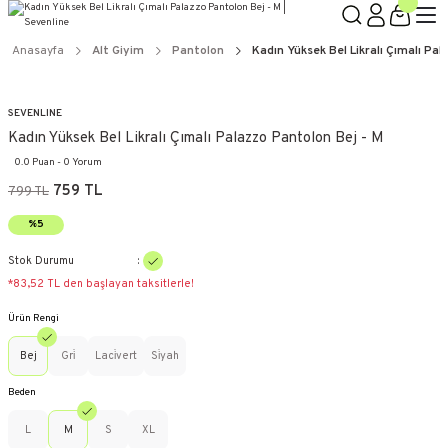
Anasayfa
Alt Giyim
Pantolon
Kadın Yüksek Bel Likralı Çımalı Pa
SEVENLINE
Kadın Yüksek Bel Likralı Çımalı Palazzo Pantolon Bej - M
0.0 Puan - 0 Yorum
759 TL
799 TL
%5
Stok Durumu
*83,52 TL den başlayan taksitlerle!
Ürün Rengi
Bej
Gri̇
Laci̇vert
Si̇yah
Beden
L
M
S
XL