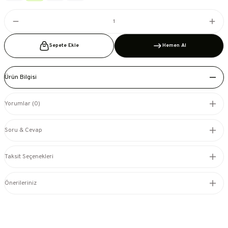
Sepete Ekle
Hemen Al
Ürün Bilgisi
Yorumlar (0)
Soru & Cevap
Taksit Seçenekleri
Önerileriniz